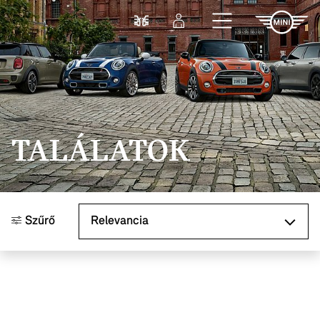
Ugrás a főtartalomra
Összehasonlítás
Bejelentkezés
TALÁLATOK
Rendezés
Szűrő