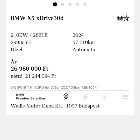
BMW X5 xDrive30d
210KW / 286LE
2024
2993cm3
57 710km
Dízel
Automata
Ár
26 980 000 Ft
nettó 21 244 094 Ft
VIN 9W19119 | EURO 6e, 206gr CO2/100km, 7.9l/100km
Wallis Motor Duna Kft., 1097 Budapest