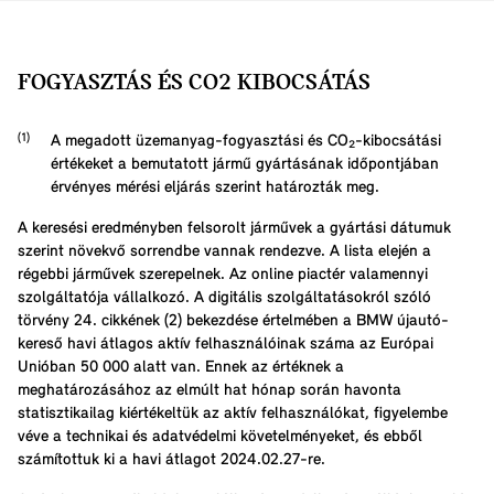
FOGYASZTÁS ÉS CO2 KIBOCSÁTÁS
A megadott üzemanyag-fogyasztási és CO₂-kibocsátási
értékeket a bemutatott jármű gyártásának időpontjában
érvényes mérési eljárás szerint határozták meg.
A keresési eredményben felsorolt járművek a gyártási dátumuk
szerint növekvő sorrendbe vannak rendezve. A lista elején a
régebbi járművek szerepelnek. Az online piactér valamennyi
szolgáltatója vállalkozó. A digitális szolgáltatásokról szóló
törvény 24. cikkének (2) bekezdése értelmében a BMW újautó-
kereső havi átlagos aktív felhasználóinak száma az Európai
Unióban 50 000 alatt van. Ennek az értéknek a
meghatározásához az elmúlt hat hónap során havonta
statisztikailag kiértékeltük az aktív felhasználókat, figyelembe
véve a technikai és adatvédelmi követelményeket, és ebből
számítottuk ki a havi átlagot 2024.02.27-re.