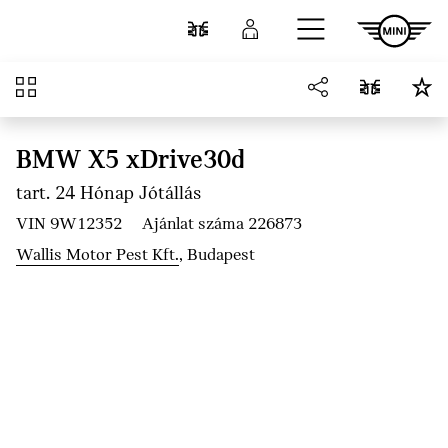
Ugrás a főtartalomra
Összehasonlítás
Bejelentkezés
Áttekintés
BMW X5 xDrive30d
tart. 24 Hónap Jótállás
VIN 9W12352
Ajánlat száma 226873
Wallis Motor Pest Kft.
, Budapest