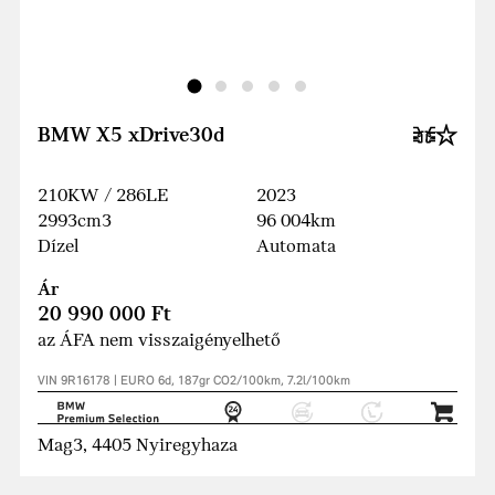
BMW X5 xDrive30d
210KW / 286LE
2023
2993cm3
96 004km
Dízel
Automata
Ár
20 990 000 Ft
az ÁFA nem visszaigényelhető
VIN 9R16178 | EURO 6d, 187gr CO2/100km, 7.2l/100km
Mag3, 4405 Nyiregyhaza