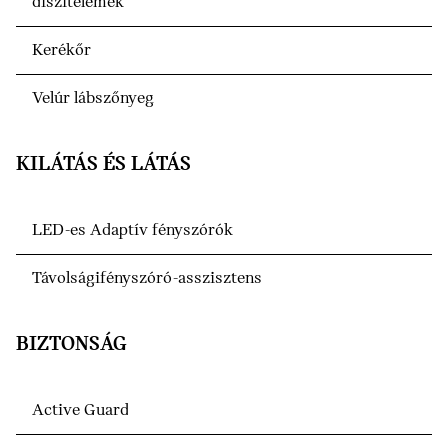
díszítelemek
Kerékőr
Velúr lábszőnyeg
KILÁTÁS ÉS LÁTÁS
LED-es Adaptív fényszórók
Távolságifényszóró-asszisztens
BIZTONSÁG
Active Guard