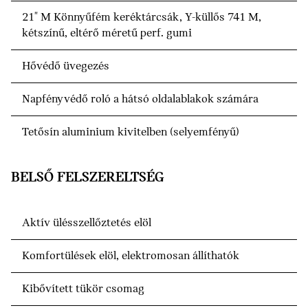
21" M Könnyűfém keréktárcsák, Y-küllős 741 M,
kétszínű, eltérő méretű perf. gumi
Hővédő üvegezés
Napfényvédő roló a hátsó oldalablakok számára
Tetősín aluminium kivitelben (selyemfényű)
BELSŐ FELSZERELTSÉG
Aktív ülésszellőztetés elöl
Komfortülések elöl, elektromosan állíthatók
Kibővített tükör csomag