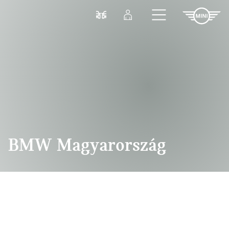
Ugrás a főtartalomra
Összehasonlítás
Bejelentkezés
BMW Magyarország