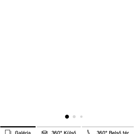
Galéria
360° Külső
360° Belső tér