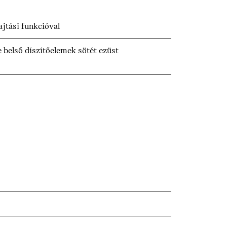
jtási funkcióval
 belső díszítőelemek sötét ezüst