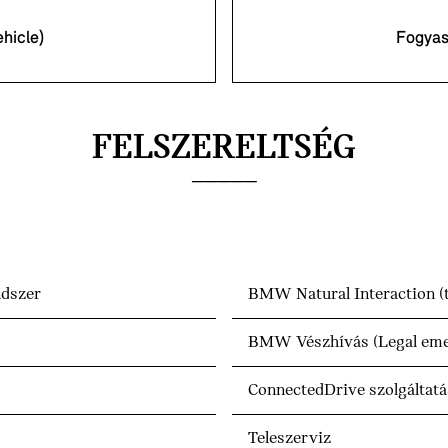
hicle)
Fogya
FELSZERELTSÉG
ndszer
BMW Natural Interaction (t
BMW Vészhívás (Legal emer
ConnectedDrive szolgáltat
Teleszerviz