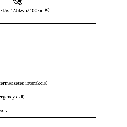
sztás 17.5kwh/100km
ermészetes interakció)
gency call)
ások