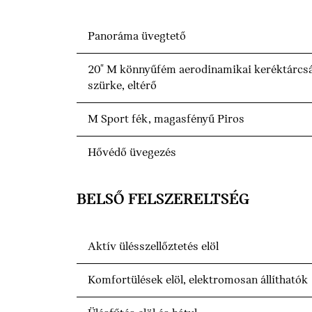
Panoráma üvegtető
20" M könnyűfém aerodinamikai keréktárcsá
szürke, eltérő
M Sport fék, magasfényű Piros
Hővédő üvegezés
BELSŐ FELSZERELTSÉG
Aktív ülésszellőztetés elöl
Komfortülések elöl, elektromosan állíthatók