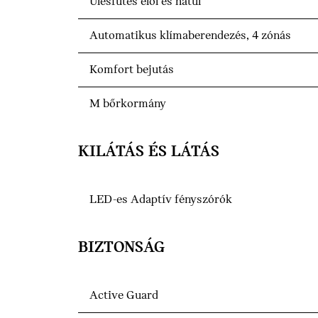
Ülésfűtés elöl és hátul
Automatikus klímaberendezés, 4 zónás
Komfort bejutás
M bőrkormány
KILÁTÁS ÉS LÁTÁS
LED-es Adaptív fényszórók
BIZTONSÁG
Active Guard