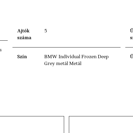
Ajtók
5
Ü
száma
s
s
Szín
BMW Individual Frozen Deep
Ü
Grey metál Metál