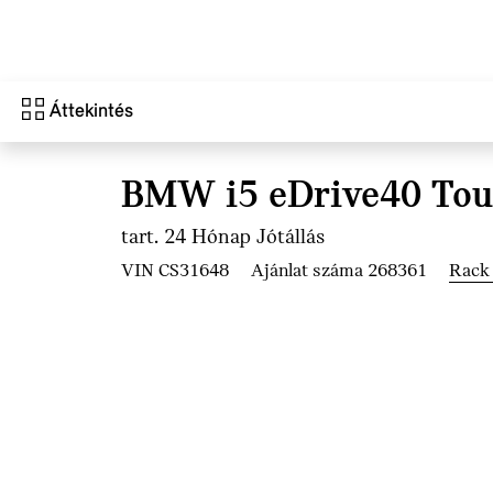
Ugrás a főtartalomra
Áttekintés
BMW i5 eDrive40 Tou
tart. 24 Hónap Jótállás
VIN CS31648
Ajánlat száma 268361
Rack 