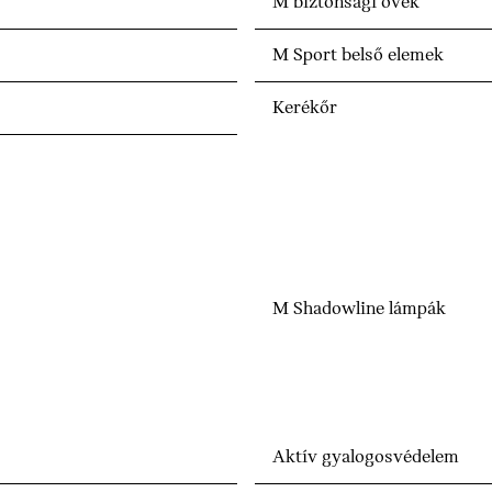
M biztonsági övek
M Sport belső elemek
Kerékőr
M Shadowline lámpák
Aktív gyalogosvédelem