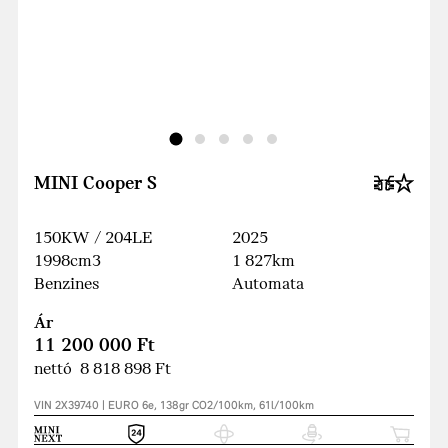
MINI Cooper S
150KW / 204LE
2025
1998cm3
1 827km
Benzines
Automata
Ár
11 200 000 Ft
nettó 8 818 898 Ft
VIN 2X39740 | EURO 6e, 138gr CO2/100km, 61l/100km