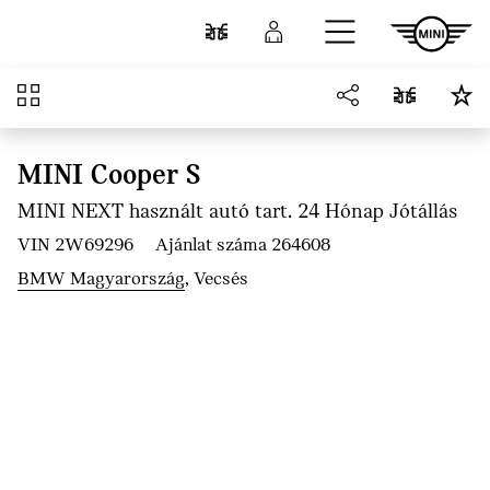
Ugrás a főtartalomra
Összehasonlítás
Bejelentkezés
Áttekintés
MINI Cooper S
MINI NEXT használt autó tart. 24 Hónap Jótállás
VIN 2W69296
Ajánlat száma 264608
BMW Magyarország
, Vecsés