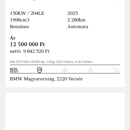
150KW / 204LE
2025
1998cm3
2 280km
Benzines
Automata
Ár
12 500 000 Ft
nettó 9 842 520 Ft
VIN 2Y07333 | EURO 6e, 144gr CO2/100km, 6.4l/100km
BMW Magyarország, 2220 Vecsés