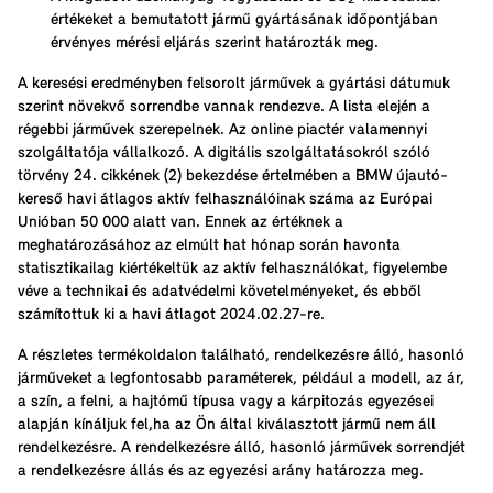
értékeket a bemutatott jármű gyártásának időpontjában
érvényes mérési eljárás szerint határozták meg.
A keresési eredményben felsorolt járművek a gyártási dátumuk
szerint növekvő sorrendbe vannak rendezve. A lista elején a
régebbi járművek szerepelnek. Az online piactér valamennyi
szolgáltatója vállalkozó. A digitális szolgáltatásokról szóló
törvény 24. cikkének (2) bekezdése értelmében a BMW újautó-
kereső havi átlagos aktív felhasználóinak száma az Európai
Unióban 50 000 alatt van. Ennek az értéknek a
meghatározásához az elmúlt hat hónap során havonta
statisztikailag kiértékeltük az aktív felhasználókat, figyelembe
véve a technikai és adatvédelmi követelményeket, és ebből
számítottuk ki a havi átlagot 2024.02.27-re.
A részletes termékoldalon található, rendelkezésre álló, hasonló
járműveket a legfontosabb paraméterek, például a modell, az ár,
a szín, a felni, a hajtómű típusa vagy a kárpitozás egyezései
alapján kínáljuk fel,ha az Ön által kiválasztott jármű nem áll
rendelkezésre. A rendelkezésre álló, hasonló járművek sorrendjét
a rendelkezésre állás és az egyezési arány határozza meg.