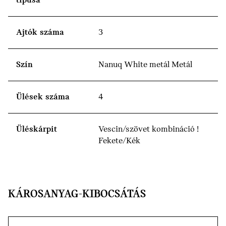
típusa
Ajtók száma
3
Szín
Nanuq White metál Metál
Ülések száma
4
Üléskárpit
Vescin/szövet kombináció !
Fekete/Kék
KÁROSANYAG-KIBOCSÁTÁS