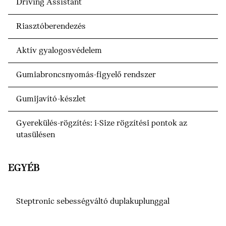
Driving Assistant
Riasztóberendezés
Aktív gyalogosvédelem
Gumiabroncsnyomás-figyelő rendszer
Gumijavító-készlet
Gyerekülés-rögzítés: i-Size rögzítési pontok az
utasülésen
EGYÉB
Steptronic sebességváltó duplakuplunggal