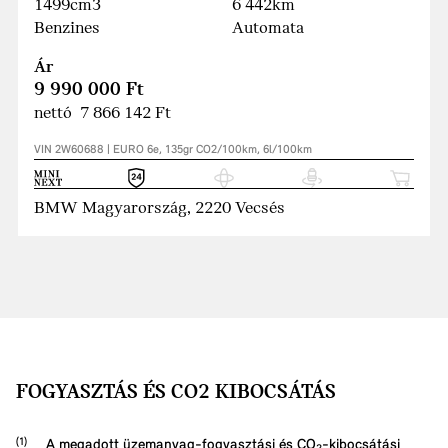
1499cm3
6 442km
Benzines
Automata
Ár
9 990 000 Ft
nettó 7 866 142 Ft
VIN 2W60688 | EURO 6e, 135gr CO2/100km, 6l/100km
BMW Magyarország, 2220 Vecsés
FOGYASZTÁS ÉS CO2 KIBOCSÁTÁS
A megadott üzemanyag-fogyasztási és CO₂-kibocsátási