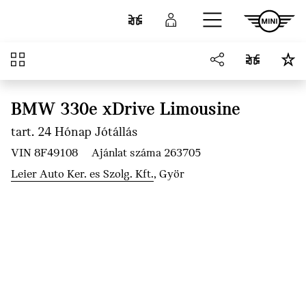
Ugrás a főtartalomra
Összehasonlítás
Bejelentkezés
Áttekintés
BMW 330e xDrive Limousine
tart. 24 Hónap Jótállás
VIN 8F49108
Ajánlat száma 263705
Leier Auto Ker. es Szolg. Kft.
, Györ