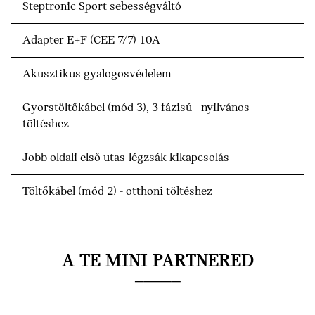
Steptronic Sport sebességváltó
Adapter E+F (CEE 7/7) 10A
Akusztikus gyalogosvédelem
Gyorstöltőkábel (mód 3), 3 fázisú - nyilvános
töltéshez
Jobb oldali első utas-légzsák kikapcsolás
Töltőkábel (mód 2) - otthoni töltéshez
A TE MINI PARTNERED