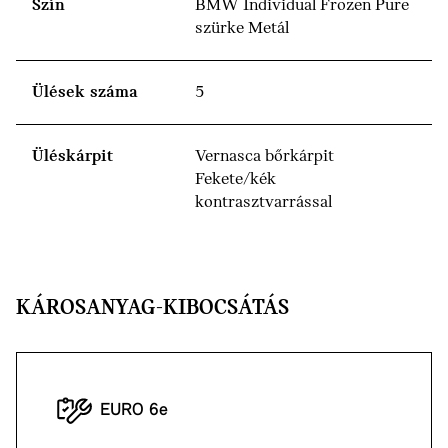
Szín
BMW Individual Frozen Pure
szürke Metál
Ülések száma
5
Üléskárpit
Vernasca bőrkárpit
Fekete/kék
kontrasztvarrással
KÁROSANYAG-KIBOCSÁTÁS
EURO 6e