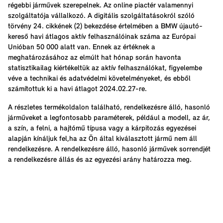
régebbi járművek szerepelnek. Az online piactér valamennyi
szolgáltatója vállalkozó. A digitális szolgáltatásokról szóló
törvény 24. cikkének (2) bekezdése értelmében a BMW újautó-
kereső havi átlagos aktív felhasználóinak száma az Európai
Unióban 50 000 alatt van. Ennek az értéknek a
meghatározásához az elmúlt hat hónap során havonta
statisztikailag kiértékeltük az aktív felhasználókat, figyelembe
véve a technikai és adatvédelmi követelményeket, és ebből
számítottuk ki a havi átlagot 2024.02.27-re.
A részletes termékoldalon található, rendelkezésre álló, hasonló
járműveket a legfontosabb paraméterek, például a modell, az ár,
a szín, a felni, a hajtómű típusa vagy a kárpitozás egyezései
alapján kínáljuk fel,ha az Ön által kiválasztott jármű nem áll
rendelkezésre. A rendelkezésre álló, hasonló járművek sorrendjét
a rendelkezésre állás és az egyezési arány határozza meg.