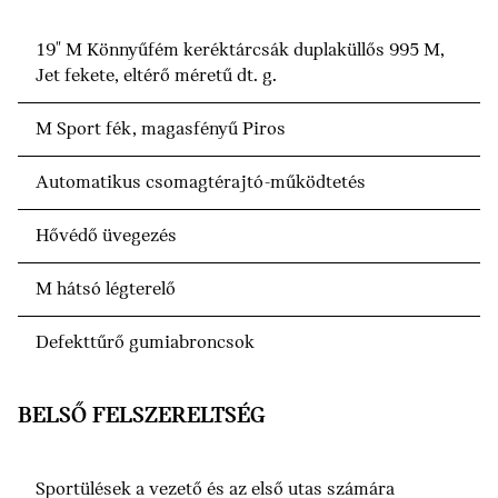
19" M Könnyűfém keréktárcsák duplaküllős 995 M,
Jet fekete, eltérő méretű dt. g.
M Sport fék, magasfényű Piros
Automatikus csomagtérajtó-működtetés
Hővédő üvegezés
M hátsó légterelő
Defekttűrő gumiabroncsok
BELSŐ FELSZERELTSÉG
Sportülések a vezető és az első utas számára