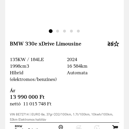
BMW 330e xDrive Limousine
135KW / 184LE
2024
1998cm3
16 584km
Hibrid
Automata
(elektromos/benzines)
Ár
13 990 000 Ft
nettó 11 015 748 Ft
VIN 8E72714 | EURO 6e, 37gr CO2/100km, 1.7l/100km, 10kwh/100km,
53km Elektromos hatótáv