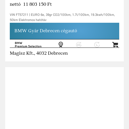
nettó 11 803 150 Ft
VIN FT57211 | EURO 6e, 39gr CO2/100km, 1.7l/100km, 19.3kwh/100km,
50km Elektromos hatótáv
BMW Gyár Debrecen cégautó
Magisz Kft., 4032 Debrecen