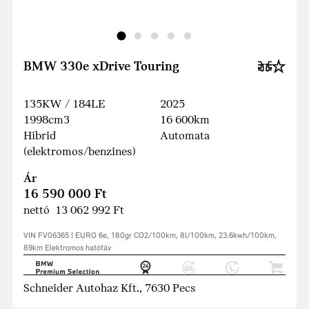
BMW 330e xDrive Touring
135KW / 184LE
2025
1998cm3
16 600km
Hibrid
Automata
(elektromos/benzines)
Ár
16 590 000 Ft
nettó 13 062 992 Ft
VIN FV06365 | EURO 6e, 180gr CO2/100km, 8l/100km, 23.6kwh/100km,
89km Elektromos hatótáv
Schneider Autohaz Kft., 7630 Pecs