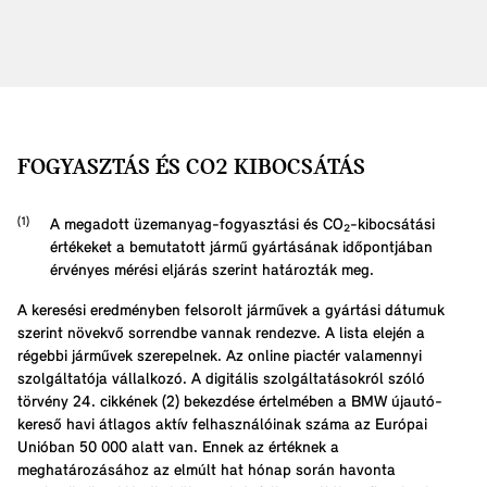
FOGYASZTÁS ÉS CO2 KIBOCSÁTÁS
A megadott üzemanyag-fogyasztási és CO₂-kibocsátási
értékeket a bemutatott jármű gyártásának időpontjában
érvényes mérési eljárás szerint határozták meg.
A keresési eredményben felsorolt járművek a gyártási dátumuk
szerint növekvő sorrendbe vannak rendezve. A lista elején a
régebbi járművek szerepelnek. Az online piactér valamennyi
szolgáltatója vállalkozó. A digitális szolgáltatásokról szóló
törvény 24. cikkének (2) bekezdése értelmében a BMW újautó-
kereső havi átlagos aktív felhasználóinak száma az Európai
Unióban 50 000 alatt van. Ennek az értéknek a
meghatározásához az elmúlt hat hónap során havonta