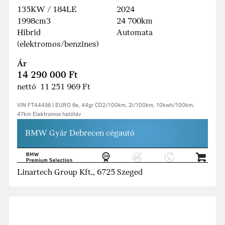
135KW / 184LE
2024
1998cm3
24 700km
Hibrid
Automata
(elektromos/benzines)
Ár
14 290 000 Ft
nettó 11 251 969 Ft
VIN FT44456 | EURO 6e, 44gr CO2/100km, 2l/100km, 10kwh/100km,
47km Elektromos hatótáv
BMW Gyár Debrecen cégautó
Linartech Group Kft., 6725 Szeged