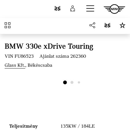
Ugrás a főtartalomra
Összehasonlítás
Bejelentkezés
Áttekintés
BMW 330e xDrive Touring
VIN FU86523
Ajánlat száma 262360
Glass Kft.
, Békéscsaba
Teljesítmény
135KW / 184LE