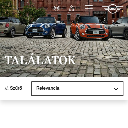
Ugrás a főtartalomra
Összehasonlítás
Bejelentkezés
TALÁLATOK
Rendezés
Szűrő