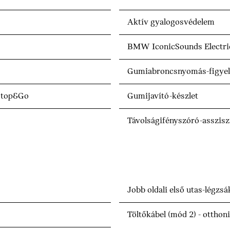
Aktív gyalogosvédelem
BMW IconicSounds Electri
Gumiabroncsnyomás-figyel
 Stop&Go
Gumijavító-készlet
Távolságifényszóró-asszisz
Jobb oldali első utas-légzs
Töltőkábel (mód 2) - otthoni