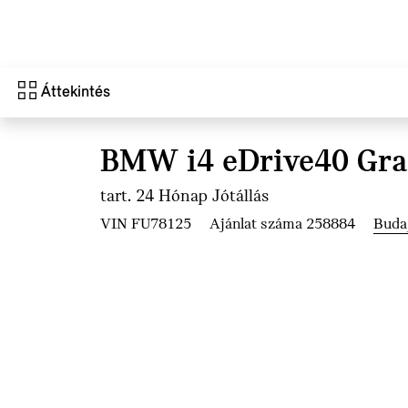
Ugrás a főtartalomra
Áttekintés
BMW i4 eDrive40 Gra
tart. 24 Hónap Jótállás
VIN FU78125
Ajánlat száma 258884
Buda