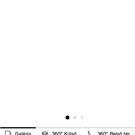
Galéria
360° Külső
360° Belső tér