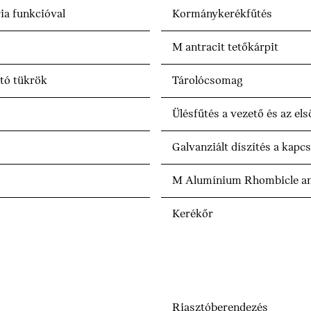
ia funkcióval
Kormánykerékfűtés
M antracit tetőkárpit
ntó tükrök
Tárolócsomag
Ülésfűtés a vezető és az el
Galvanziált díszítés a kapc
M Alumínium Rhombicle ant
Kerékőr
Riasztóberendezés