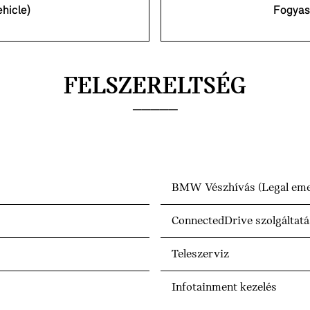
hicle)
Fogyas
FELSZERELTSÉG
BMW Vészhívás (Legal emer
ConnectedDrive szolgáltat
Teleszerviz
Infotainment kezelés