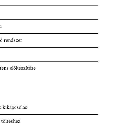
c
ő rendszer
tens előkészítése
ák kikapcsolás
 töltéshez