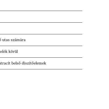
ső utas számára
solók körül
racit belső díszítőelemek