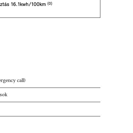
ztás 16.1kwh/100km
gency call)
ások