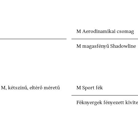
M Aerodinamikai csomag
M magasfényű Shadowline
M, kétszínű, eltérő méretű
M Sport fék
Féknyergek fényezett kivit