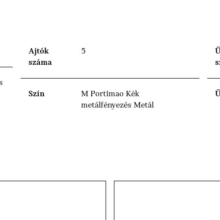
Ajtók
5
Ü
száma
s
s
Szín
M Portimao Kék
Ü
metálfényezés Metál