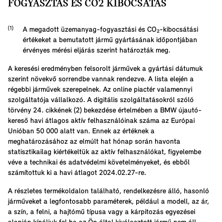
FOGYASZTÁS ÉS CO2 KIBOCSÁTÁS
A megadott üzemanyag-fogyasztási és CO₂-kibocsátási
értékeket a bemutatott jármű gyártásának időpontjában
érvényes mérési eljárás szerint határozták meg.
A keresési eredményben felsorolt járművek a gyártási dátumuk
szerint növekvő sorrendbe vannak rendezve. A lista elején a
régebbi járművek szerepelnek. Az online piactér valamennyi
szolgáltatója vállalkozó. A digitális szolgáltatásokról szóló
törvény 24. cikkének (2) bekezdése értelmében a BMW újautó-
kereső havi átlagos aktív felhasználóinak száma az Európai
Unióban 50 000 alatt van. Ennek az értéknek a
meghatározásához az elmúlt hat hónap során havonta
statisztikailag kiértékeltük az aktív felhasználókat, figyelembe
véve a technikai és adatvédelmi követelményeket, és ebből
számítottuk ki a havi átlagot 2024.02.27-re.
A részletes termékoldalon található, rendelkezésre álló, hasonló
járműveket a legfontosabb paraméterek, például a modell, az ár,
a szín, a felni, a hajtómű típusa vagy a kárpitozás egyezései