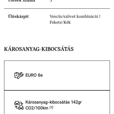
Ülések száma
5
Üléskárpit
Vescin/szövet kombináció !
Fekete/Kék
KÁROSANYAG-KIBOCSÁTÁS
EURO 6e
Károsanyag-kibocsátás 142gr
CO2/100km