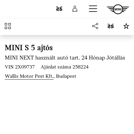
Ugrás a főtartalomra
Összehasonlítás
Bejelentkezés
Áttekintés
MINI S 5 ajtós
MINI NEXT használt autó tart. 24 Hónap Jótállás
VIN 2X09737
Ajánlat száma 258224
Wallis Motor Pest Kft.
, Budapest