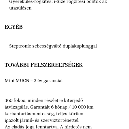
Gyerekülés-rögzítés: i-Size rögzítési pontok az
utasülésen
EGYÉB
Steptronic sebességváltó duplakuplunggal
TOVÁBBI FELSZERELTSÉGEK
Mini MUCN – 2 év garancia!
360 fokos, minden részletre kiterjedő
átvizsgálás. Garantált 6 hónap / 10 000 km
karbantartásmentesség, teljes körűen
igazolt jármű- és szerviztörténettel.
Az eladás joga fenntartva. A hirdetés nem