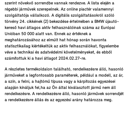
szerint növekvő sorrendbe vannak rendezve. A lista elején a
régebbi járművek szerepelnek. Az online piactér valamennyi
szolgáltatója vállalkozó. A digitális szolgáltatásokról szóló
törvény 24. cikkének (2) bekezdése értelmében a BMW újautó-
kereső havi átlagos aktív felhasználóinak száma az Európai
Unióban 50 000 alatt van. Ennek az értéknek a
meghatározásához az elmúlt hat hónap során havonta
statisztikailag kiértékeltük az aktív felhasználókat, figyelembe
véve a technikai és adatvédelmi követelményeket, és ebből
számítottuk ki a havi átlagot 2024.02.27-re.
A részletes termékoldalon található, rendelkezésre álló, hasonló
járműveket a legfontosabb paraméterek, például a modell, az ár,
a szín, a felni, a hajtómű típusa vagy a kárpitozás egyezései
alapján kínáljuk fel,ha az Ön által kiválasztott jármű nem áll
rendelkezésre. A rendelkezésre álló, hasonló járművek sorrendjét
a rendelkezésre állás és az egyezési arány határozza meg.