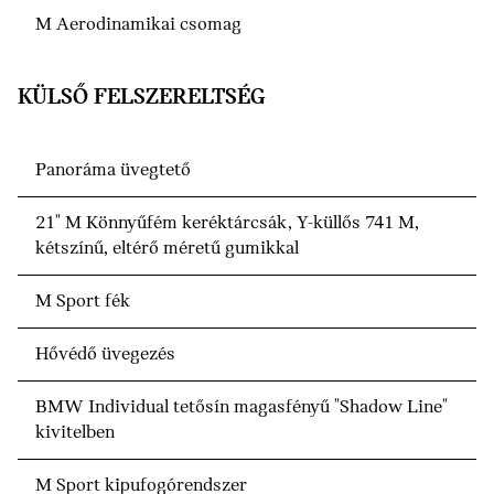
M Aerodinamikai csomag
KÜLSŐ FELSZERELTSÉG
Panoráma üvegtető
21" M Könnyűfém keréktárcsák, Y-küllős 741 M,
kétszínű, eltérő méretű gumikkal
M Sport fék
Hővédő üvegezés
BMW Individual tetősín magasfényű "Shadow Line"
kivitelben
M Sport kipufogórendszer