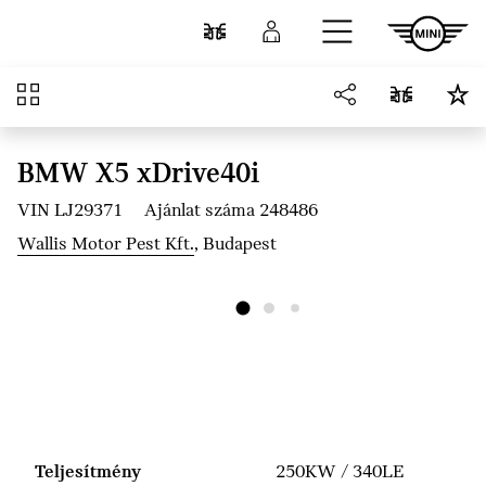
Ugrás a főtartalomra
Összehasonlítás
Bejelentkezés
Áttekintés
BMW X5 xDrive40i
VIN LJ29371
Ajánlat száma 248486
Wallis Motor Pest Kft.
, Budapest
Teljesítmény
250KW / 340LE