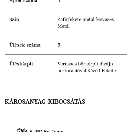
Ajtók száma
5
Szín
Zafírfekete metál fényezés
Metál
Ülések száma
5
Üléskárpit
Vernasca bőrkárpit dizájn-
perforációval Kávé I Fekete
KÁROSANYAG-KIBOCSÁTÁS