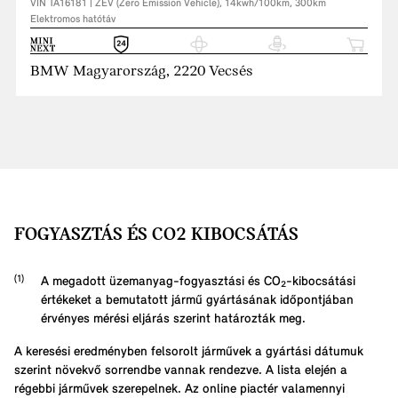
VIN TA16181 | ZEV (Zero Emission Vehicle), 14kwh/100km, 300km
Elektromos hatótáv
BMW Magyarország, 2220 Vecsés
FOGYASZTÁS ÉS CO2 KIBOCSÁTÁS
A megadott üzemanyag-fogyasztási és CO₂-kibocsátási
értékeket a bemutatott jármű gyártásának időpontjában
érvényes mérési eljárás szerint határozták meg.
A keresési eredményben felsorolt járművek a gyártási dátumuk
szerint növekvő sorrendbe vannak rendezve. A lista elején a
régebbi járművek szerepelnek. Az online piactér valamennyi