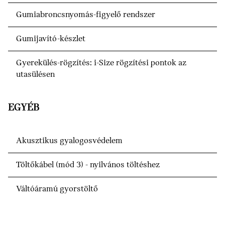
Gumiabroncsnyomás-figyelő rendszer
Gumijavító-készlet
Gyerekülés-rögzítés: i-Size rögzítési pontok az
utasülésen
EGYÉB
Akusztikus gyalogosvédelem
Töltőkábel (mód 3) - nyilvános töltéshez
Váltóáramú gyorstöltő