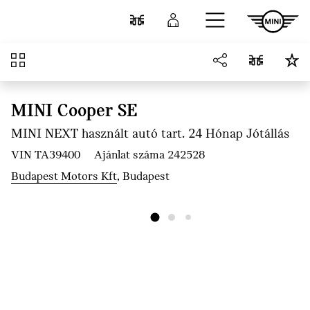
Ugrás a főtartalomra
Összehasonlítás
Bejelentkezés
Áttekintés
MINI Cooper SE
MINI NEXT használt autó tart. 24 Hónap Jótállás
VIN TA39400
Ajánlat száma 242528
Budapest Motors Kft
, Budapest