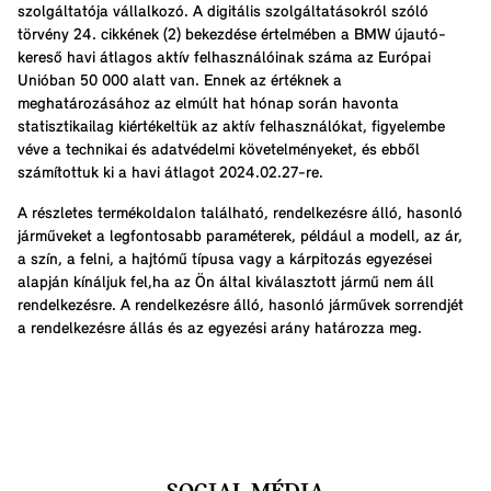
szolgáltatója vállalkozó. A digitális szolgáltatásokról szóló
törvény 24. cikkének (2) bekezdése értelmében a BMW újautó-
kereső havi átlagos aktív felhasználóinak száma az Európai
Unióban 50 000 alatt van. Ennek az értéknek a
meghatározásához az elmúlt hat hónap során havonta
statisztikailag kiértékeltük az aktív felhasználókat, figyelembe
véve a technikai és adatvédelmi követelményeket, és ebből
számítottuk ki a havi átlagot 2024.02.27-re.
A részletes termékoldalon található, rendelkezésre álló, hasonló
járműveket a legfontosabb paraméterek, például a modell, az ár,
a szín, a felni, a hajtómű típusa vagy a kárpitozás egyezései
alapján kínáljuk fel,ha az Ön által kiválasztott jármű nem áll
rendelkezésre. A rendelkezésre álló, hasonló járművek sorrendjét
a rendelkezésre állás és az egyezési arány határozza meg.