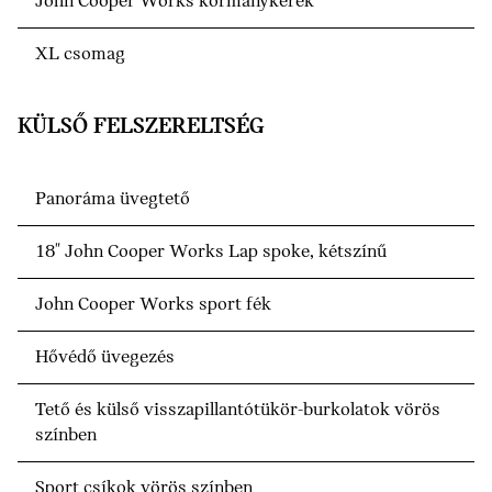
John Cooper Works kormánykerék
XL csomag
KÜLSŐ FELSZERELTSÉG
Panoráma üvegtető
18" John Cooper Works Lap spoke, kétszínű
John Cooper Works sport fék
Hővédő üvegezés
Tető és külső visszapillantótükör-burkolatok vörös
színben
Sport csíkok vörös színben