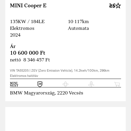
MINI Cooper E
135KW / 184LE
10 117km
Elektromos
Automata
2024
Ár
10 600 000 Ft
nettó 8 346 457 Ft
VIN TA55205 | ZEV (Zero Emission Vehicle), 14.2kwh/100km, 296km
Elektromos hatótáv
BMW Magyarország, 2220 Vecsés