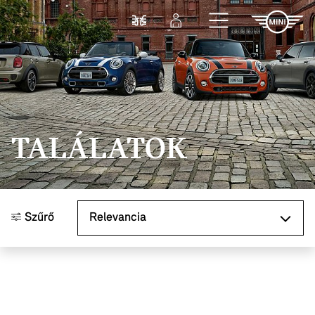
Ugrás a főtartalomra
Összehasonlítás
Bejelentkezés
TALÁLATOK
Rendezés
Szűrő