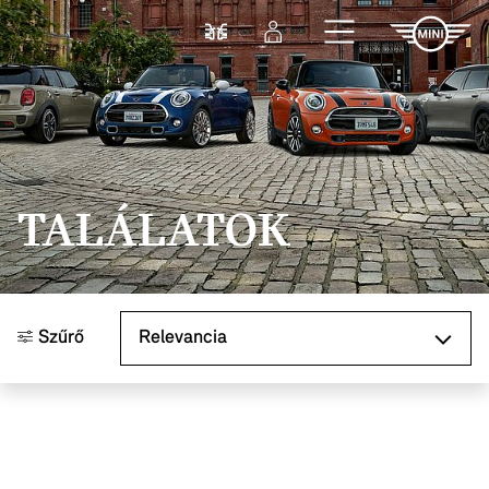
Ugrás a főtartalomra
Összehasonlítás
Bejelentkezés
TALÁLATOK
Rendezés
Szűrő