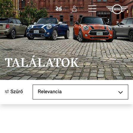
Ugrás a főtartalomra
Összehasonlítás
Bejelentkezés
TALÁLATOK
Rendezés
Szűrő