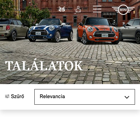
Ugrás a főtartalomra
Összehasonlítás
Bejelentkezés
TALÁLATOK
Rendezés
Szűrő