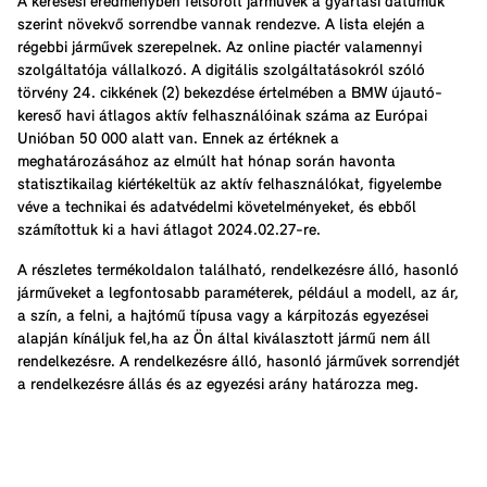
A keresési eredményben felsorolt járművek a gyártási dátumuk
szerint növekvő sorrendbe vannak rendezve. A lista elején a
régebbi járművek szerepelnek. Az online piactér valamennyi
szolgáltatója vállalkozó. A digitális szolgáltatásokról szóló
törvény 24. cikkének (2) bekezdése értelmében a BMW újautó-
kereső havi átlagos aktív felhasználóinak száma az Európai
Unióban 50 000 alatt van. Ennek az értéknek a
meghatározásához az elmúlt hat hónap során havonta
statisztikailag kiértékeltük az aktív felhasználókat, figyelembe
véve a technikai és adatvédelmi követelményeket, és ebből
számítottuk ki a havi átlagot 2024.02.27-re.
A részletes termékoldalon található, rendelkezésre álló, hasonló
járműveket a legfontosabb paraméterek, például a modell, az ár,
a szín, a felni, a hajtómű típusa vagy a kárpitozás egyezései
alapján kínáljuk fel,ha az Ön által kiválasztott jármű nem áll
rendelkezésre. A rendelkezésre álló, hasonló járművek sorrendjét
a rendelkezésre állás és az egyezési arány határozza meg.